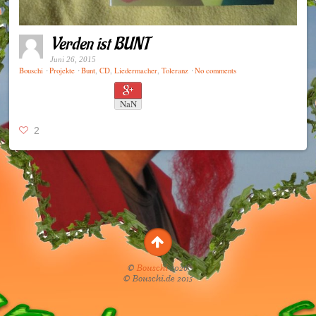
Verden ist BUNT
Juni 26, 2015
⋅
⋅
⋅
Bouschi
Projekte
Bunt
,
CD
,
Liedermacher
,
Toleranz
No comments
NaN
2
©
Bouschi
2026
© Bouschi.de 2015